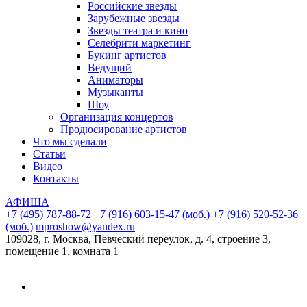
Российские звезды
Зарубежные звезды
Звезды театра и кино
Селебрити маркетинг
Букинг артистов
Ведущий
Аниматоры
Музыканты
Шоу
Организация концертов
Продюсирование артистов
Что мы сделали
Cтатьи
Видео
Контакты
АФИША
+7 (495) 787-88-72
+7 (916) 603-15-47 (моб.)
+7 (916) 520-52-36
(моб.)
mproshow@yandex.ru
109028, г. Москва, Певческий переулок, д. 4, строение 3,
помещение 1, комната 1